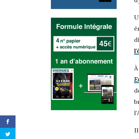
U
é
d
l
À
E
b
l
I