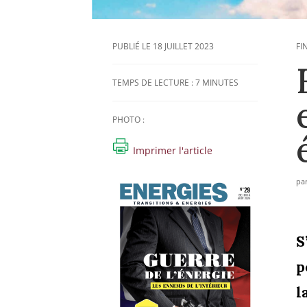
18 JUILLET 2023
FI
TEMPS DE LECTURE :
7
MINUTES
PHOTO :
Imprimer l'article
pa
S
p
l