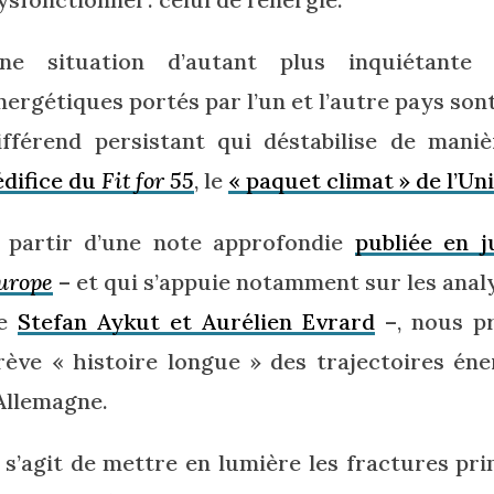
ne situation d’autant plus inquiétant
nergétiques portés par l’un et l’autre pays sont
ifférend persistant qui déstabilise de man
’édifice du
Fit for 55
, le
« paquet climat » de l’U
 partir d’une note approfondie
publiée en 
urope
– et qui s’appuie notamment sur les anal
de
Stefan Aykut et Aurélien Evrard
–, nous pr
rève « histoire longue » des trajectoires én
’Allemagne.
l s’agit de mettre en lumière les fractures prin