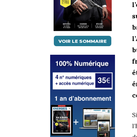
l
s
b
l
VOIR LE SOMMAIRE
b
f
é
é
c
S
l
d