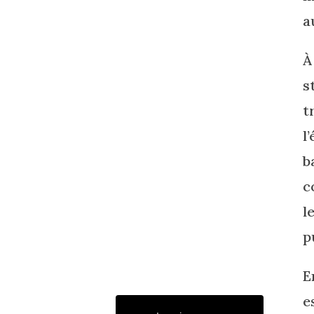
a
À
s
t
l
b
c
l
p
E
e