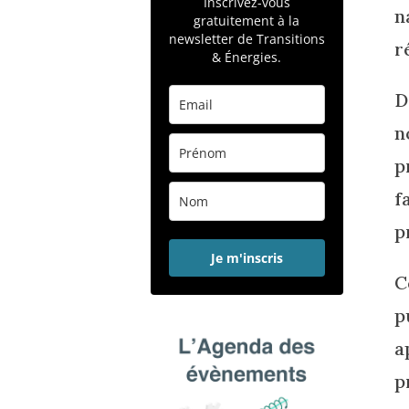
Inscrivez-vous
n
gratuitement à la
newsletter de Transitions
r
& Énergies.
D
n
p
f
p
Je m'inscris
C
p
a
p