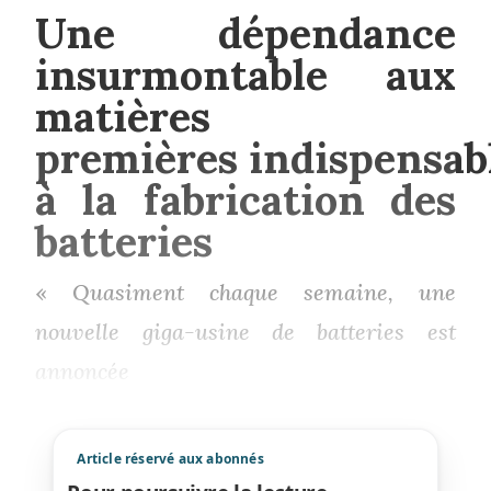
Une dépendance
insurmontable aux
matières
premières indispensab
à la fabrication des
batteries
«
Quasiment chaque semaine, une
nouvelle giga-usine de batteries est
annoncée
Article réservé aux abonnés