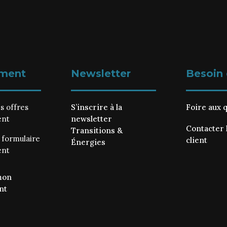
ment
Newsletter
Besoin 
es
offres
S’inscrire à la
Foire aux 
ent
newsletter
Contacter 
Transitions &
e
formulaire
client
Énergies
ent
mon
nt