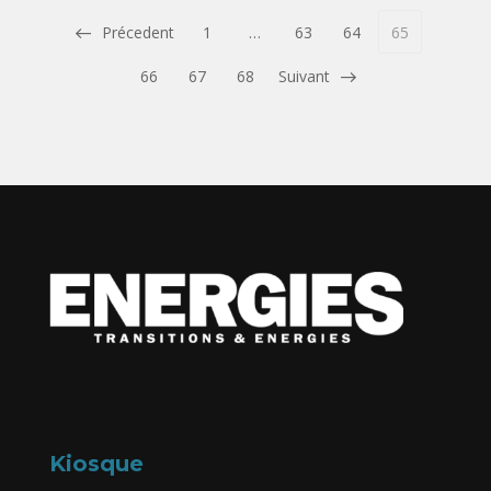
Précedent
1
…
63
64
65
66
67
68
Suivant
Kiosque